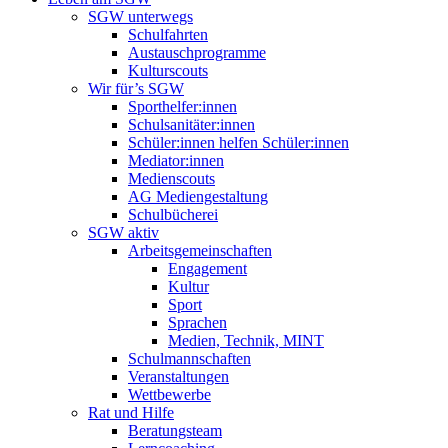
SGW unterwegs
Schulfahrten
Austauschprogramme
Kulturscouts
Wir für’s SGW
Sporthelfer:innen
Schulsanitäter:innen
Schüler:innen helfen Schüler:innen
Mediator:innen
Medienscouts
AG Mediengestaltung
Schulbücherei
SGW aktiv
Arbeitsgemeinschaften
Engagement
Kultur
Sport
Sprachen
Medien, Technik, MINT
Schulmannschaften
Veranstaltungen
Wettbewerbe
Rat und Hilfe
Beratungsteam