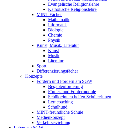
Evangelische Religionslehre
Katholische Religionslehre
MINT-Fächer
Mathematik
Informatik
Biologie
Chemie
Physik
Kunst, Musik, Literatur
Kunst
Musik
Literatur
Sport
Differenzierungsfächer
Konzepte
Fördern und Fordern am SGW
Begabtenförderung
Förder- und Fordermodule
Schüler:innen helfen Schüler:innen
Lerncoaching
Schulhund
MINT-freundliche Schule
Medienkonzept
Verkehrserziehung
Leben am SGW