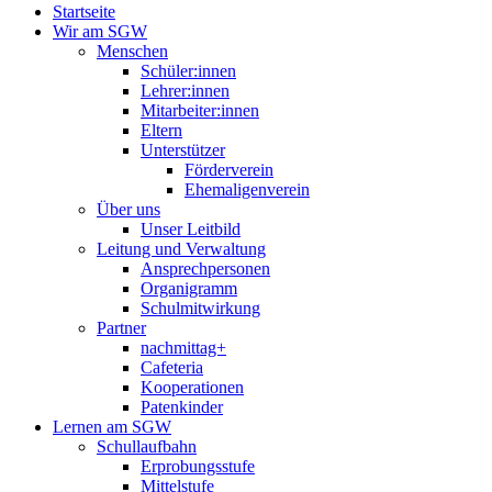
Startseite
Wir am SGW
Menschen
Schüler:innen
Lehrer:innen
Mitarbeiter:innen
Eltern
Unterstützer
Förderverein
Ehemaligenverein
Über uns
Unser Leitbild
Leitung und Verwaltung
Ansprechpersonen
Organigramm
Schulmitwirkung
Partner
nachmittag+
Cafeteria
Kooperationen
Patenkinder
Lernen am SGW
Schullaufbahn
Erprobungsstufe
Mittelstufe