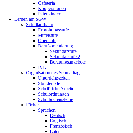
Cafeteria
Kooperationen
Patenkinder
Lernen am SGW
Schullaufbahn
Erprobungsstufe
Mittelstufe
Oberstufe
Berufsorientierung
Sekundarstufe 1
Sekundarstufe 2
Beratungsangebote
IVK
Organisation des Schulalltags
Unterrichtszeiten
Stundentafel
Schriftliche Arbeiten
Schulordnungen
Schulbuchausleihe
Fächer
Sprachen
Deutsch
Englisch
Französisch
Latein