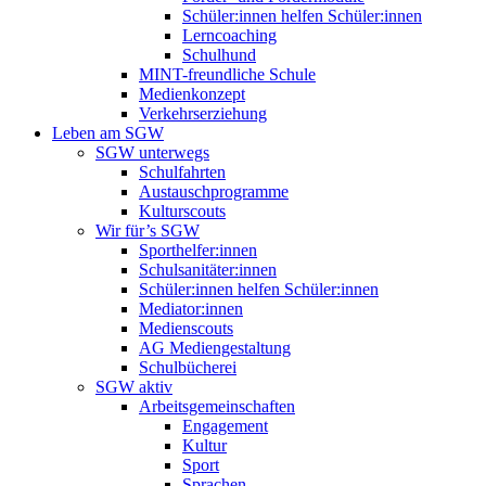
Schüler:innen helfen Schüler:innen
Lerncoaching
Schulhund
MINT-freundliche Schule
Medienkonzept
Verkehrserziehung
Leben am SGW
SGW unterwegs
Schulfahrten
Austauschprogramme
Kulturscouts
Wir für’s SGW
Sporthelfer:innen
Schulsanitäter:innen
Schüler:innen helfen Schüler:innen
Mediator:innen
Medienscouts
AG Mediengestaltung
Schulbücherei
SGW aktiv
Arbeitsgemeinschaften
Engagement
Kultur
Sport
Sprachen