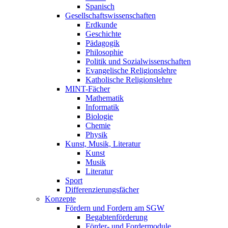
Spanisch
Gesellschaftswissenschaften
Erdkunde
Geschichte
Pädagogik
Philosophie
Politik und Sozialwissenschaften
Evangelische Religionslehre
Katholische Religionslehre
MINT-Fächer
Mathematik
Informatik
Biologie
Chemie
Physik
Kunst, Musik, Literatur
Kunst
Musik
Literatur
Sport
Differenzierungsfächer
Konzepte
Fördern und Fordern am SGW
Begabtenförderung
Förder- und Fordermodule