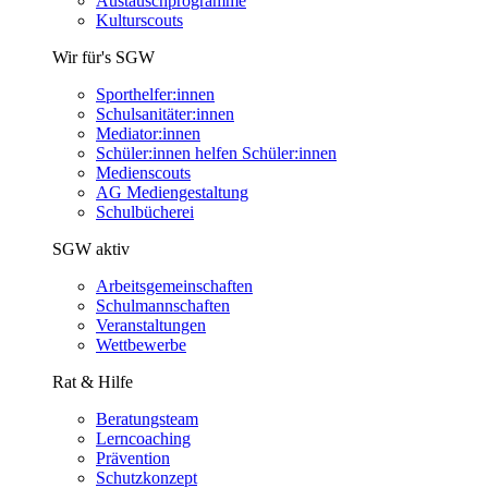
Austauschprogramme
Kulturscouts
Wir für's SGW
Sporthelfer:innen
Schulsanitäter:innen
Mediator:innen
Schüler:innen helfen Schüler:innen
Medienscouts
AG Mediengestaltung
Schulbücherei
SGW aktiv
Arbeitsgemeinschaften
Schulmannschaften
Veranstaltungen
Wettbewerbe
Rat & Hilfe
Beratungsteam
Lerncoaching
Prävention
Schutzkonzept