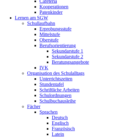
Cafeteria
Kooperationen
Patenkinder
Lernen am SGW
Schullaufbahn
Erprobungsstufe
Mittelstufe
Oberstufe
Berufsorientierung
Sekundarstufe 1
Sekundarstufe 2
Beratungsangebote
IVK
Organisation des Schulalltags
Unterrichtszeiten
Stundentafel
Schriftliche Arbeiten
Schulordnungen
Schulbuchausleihe
Fächer
Sprachen
Deutsch
Englisch
Französisch
Latein