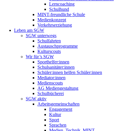
Lerncoaching
Schulhund
MINT-freundliche Schule
Medienkonzept
Verkehrserziehung
Leben am SGW
SGW unterwegs
Schulfahrten
Austauschprogramme
Kulturscouts
Wir für’s SGW
Sporthelfer:innen
Schulsanitäter:innen
Schüler:innen helfen Schüler:innen
Mediator:innen
Medienscouts
AG Mediengestaltung
Schulbücherei
SGW aktiv
Arbeitsgemeinschaften
Engagement
Kultur
Sport
Sprachen
Medien, Technik, MINT