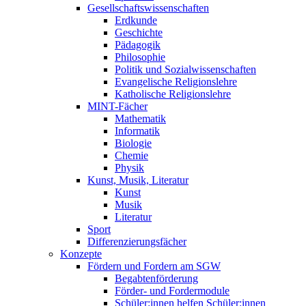
Gesellschaftswissenschaften
Erdkunde
Geschichte
Pädagogik
Philosophie
Politik und Sozialwissenschaften
Evangelische Religionslehre
Katholische Religionslehre
MINT-Fächer
Mathematik
Informatik
Biologie
Chemie
Physik
Kunst, Musik, Literatur
Kunst
Musik
Literatur
Sport
Differenzierungsfächer
Konzepte
Fördern und Fordern am SGW
Begabtenförderung
Förder- und Fordermodule
Schüler:innen helfen Schüler:innen